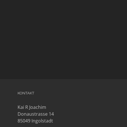
Musik-Portraits
artist
celebrity
Exhibition
Portrait
KONTAKT
Kai R Joachim
Donaustrasse 14
85049 Ingolstadt